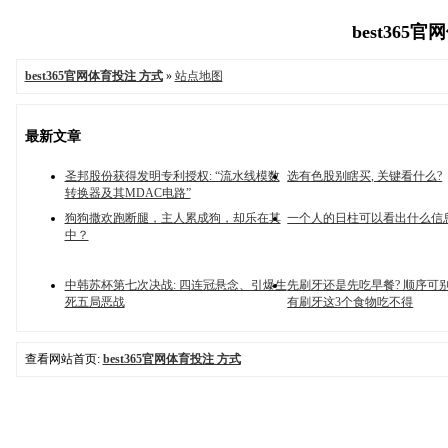
best365官
best365官网体育投注 方式
»
站点地图
最新文章
圣邦股份获得发明专利授权: “流水线模数
选有色股别瞎买, 关键看什么?
转换器及其MDAC电路”
狗狗撒欢跑断腿，主人累成狗，却乐在其
一个人的日柱可以看出什么信
中？
中韩苏杯第七次决战: 四连冠悬念、引爆生
先刷牙还是先吃早餐? 顺序可别
死五局恶战
有刷牙这3个食物吃不得
查看网站首页:
best365官网体育投注 方式